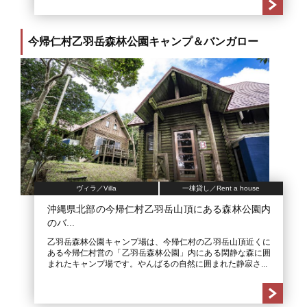
今帰仁村乙羽岳森林公園キャンプ＆バンガロー
ヴィラ／Villa
一棟貸し／Rent a house
沖縄県北部の今帰仁村乙羽岳山頂にある森林公園内
のバ...
乙羽岳森林公園キャンプ場は、今帰仁村の乙羽岳山頂近くに
ある今帰仁村営の「乙羽岳森林公園」内にある閑静な森に囲
まれたキャンプ場です。やんばるの自然に囲まれた静寂さ...