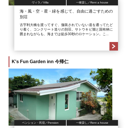
ヴィラ／Villa
一棟貸し／Rent a house
海・風・空・星・緑を感じて、自由に過ごすための
別荘
古宇利大橋を渡ってすぐ、舗装されていない道を通ってたど
り着く、コンクリート造りの別荘。サトウキビ畑と国有林に
囲まれながらも、海までは徒歩30秒のロケーション。こ...
K's Fun Garden inn 今帰仁
ペンション・民宿／Pension
一棟貸し／Rent a house