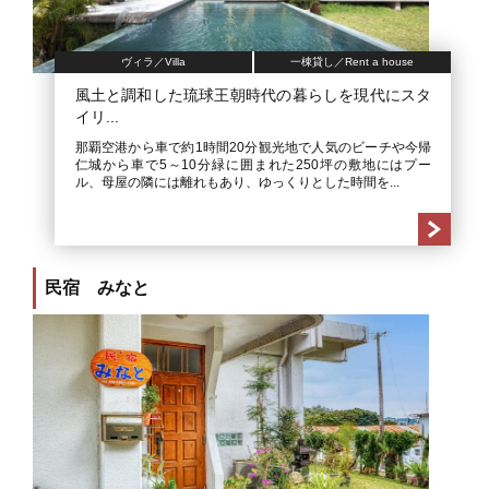
ヴィラ／Villa
一棟貸し／Rent a house
風土と調和した琉球王朝時代の暮らしを現代にスタ
イリ...
那覇空港から車で約1時間20分観光地で人気のビーチや今帰
仁城から車で5～10分緑に囲まれた250坪の敷地にはプー
ル、母屋の隣には離れもあり、ゆっくりとした時間を...
民宿 みなと