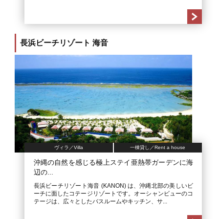
長浜ビーチリゾート 海音
ヴィラ／Villa
一棟貸し／Rent a house
沖縄の自然を感じる極上ステイ亜熱帯ガーデンに海
辺の...
長浜ビーチリゾート海音 (KANON) は、沖縄北部の美しいビ
ーチに面したコテージリゾートです。オーシャンビューのコ
テージは、広々としたバスルームやキッチン、サ...