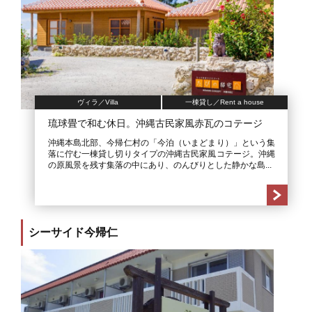
ヴィラ／Villa
一棟貸し／Rent a house
琉球畳で和む休日。沖縄古民家風赤瓦のコテージ
沖縄本島北部、今帰仁村の「今泊（いまどまり）」という集
落に佇む一棟貸し切りタイプの沖縄古民家風コテージ。沖縄
の原風景を残す集落の中にあり、のんびりとした静かな島...
シーサイド今帰仁