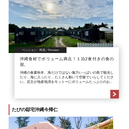
ペンション・民宿／Pension
沖縄食材でボリューム満点！１泊2食付きの食の
宿。
沖縄の春夏秋冬、海だけではない魅力いっぱいの島で観光し
たり…海に入ったり…たくさん動いて空腹でいらしてくださ
い。店主が地産地消をモットーにボリュームたっぷりのお...
たびの邸宅沖縄今帰仁