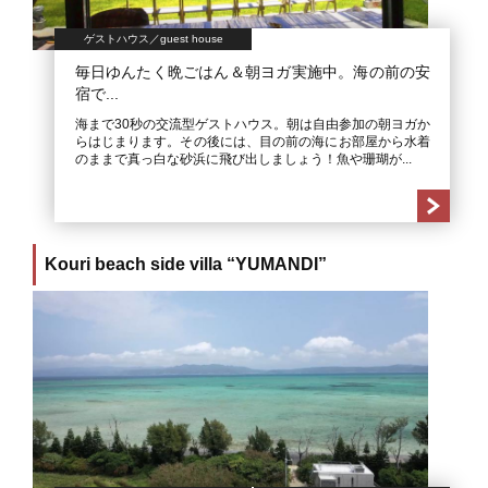
ゲストハウス／guest house
毎日ゆんたく晩ごはん＆朝ヨガ実施中。海の前の安
宿で...
海まで30秒の交流型ゲストハウス。朝は自由参加の朝ヨガか
らはじまります。その後には、目の前の海にお部屋から水着
のままで真っ白な砂浜に飛び出しましょう！魚や珊瑚が...
Kouri beach side villa “YUMANDI”