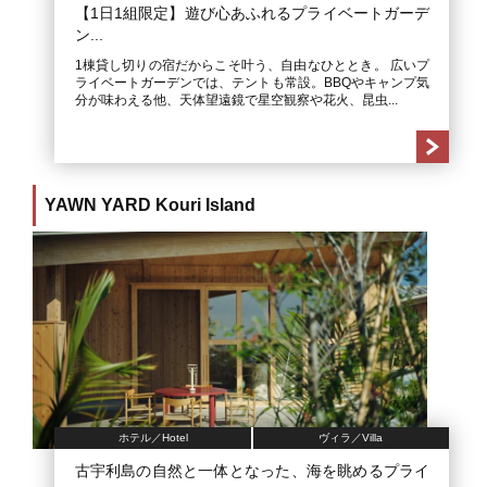
【1日1組限定】遊び心あふれるプライベートガーデ
ン...
1棟貸し切りの宿だからこそ叶う、自由なひととき。 広いプ
ライベートガーデンでは、テントも常設。BBQやキャンプ気
分が味わえる他、天体望遠鏡で星空観察や花火、昆虫...
YAWN YARD Kouri Island
ホテル／Hotel
ヴィラ／Villa
古宇利島の自然と一体となった、海を眺めるプライ