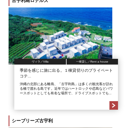
古宇利島ロテルズ
ヴィラ／Villa
一棟貸し／Rent a house
季節を感じに旅に出る。１棟貸切りのプライベート
コテ...
沖縄の北部にある離島、「古宇利島」は多くの観光客が訪れ
る橋で渡れる島です。近年ではハートロックや恋島などパワ
ースポットとしても有名な場所で、ドライブスポットでも...
シーブリーズ古宇利