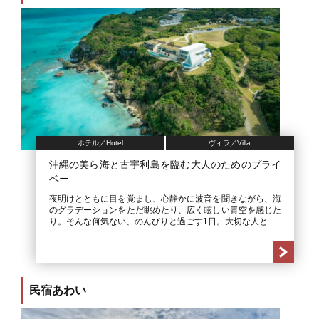
ホテル／Hotel
ヴィラ／Villa
沖縄の美ら海と古宇利島を臨む大人のためのプライ
ベー...
夜明けとともに目を覚まし、心静かに波音を聞きながら、海
のグラデーションをただ眺めたり、広く眩しい青空を感じた
り。そんな何気ない、のんびりと過ごす1日。大切な人と...
民宿あわい