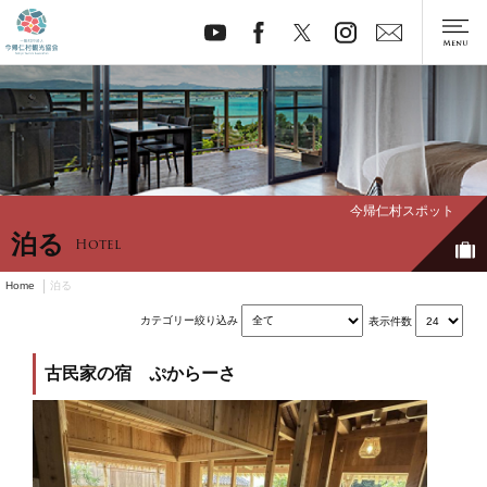
今帰仁村スポット
泊る
Hotel
Home
泊る
カテゴリー絞り込み
表示件数
古民家の宿 ぷからーさ