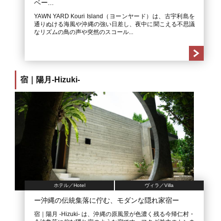
ベー...
YAWN YARD Kouri Island（ヨーンヤード）は、古宇利島を
通りぬける海風や沖縄の強い日差し、夜中に聞こえる不思議
なリズムの鳥の声や突然のスコール...
宿｜陽月-Hizuki-
ホテル／Hotel
ヴィラ／Villa
ー沖縄の伝統集落に佇む、モダンな隠れ家宿ー
宿｜陽月 -Hizuki- は、沖縄の原風景が色濃く残る今帰仁村・