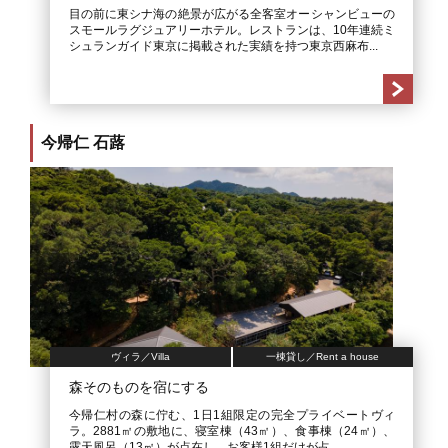
目の前に東シナ海の絶景が広がる全客室オーシャンビューの
スモールラグジュアリーホテル。レストランは、10年連続ミ
シュランガイド東京に掲載された実績を持つ東京西麻布...
今帰仁 石蕗
ヴィラ／Villa
一棟貸し／Rent a house
森そのものを宿にする
今帰仁村の森に佇む、1日1組限定の完全プライベートヴィ
ラ。2881㎡の敷地に、寝室棟（43㎡）、食事棟（24㎡）、
露天風呂（13㎡）が点在し、お客様1組だけが占...