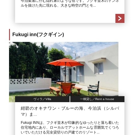
今泊集落に佇む隠れ家のような宿です。フクギ並木のトンネ
ルを抜けた先に現れる、大きな時空の門とモ...
Fukugi inn(フクギイン)
ヴィラ／Villa
一棟貸し／Rent a house
紺碧のオキナワン・ブルーの海、今泊浜（シルバ
マ）ま...
Fukugi INNは、フクギ並木が印象的なゆったりと落ち着いた
住宅地内にあり、ローカルでアットホームな雰囲気でくつろ
いでいただける完全貸切りの戸建てのリゾート...