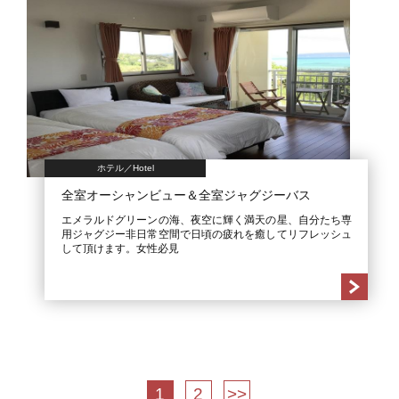
ホテル／Hotel
全室オーシャンビュー＆全室ジャグジーバス
エメラルドグリーンの海、夜空に輝く満天の星、自分たち専
用ジャグジー非日常空間で日頃の疲れを癒してリフレッシュ
して頂けます。女性必見
1
2
>>