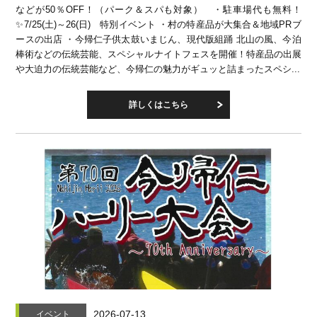
などが50％OFF！（パーク＆スパも対象） ・駐車場代も無料！
✨7/25(土)～26(日) 特別イベント ・村の特産品が大集合＆地域PRブ
ースの出店 ・今帰仁子供太鼓いまじん、現代版組踊 北山の風、今泊
棒術などの伝統芸能、スペシャルナイトフェスを開催！特産品の出展
や大迫力の伝統芸能など、今帰仁の魅力がギュッと詰まったスペシ...
詳しくはこちら
2026-07-13
イベント