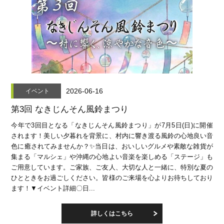
2026-06-16
イベント
第3回 なきじんそん風鈴まつり
今年で3回目となる「なきじんそん風鈴まつり」が7月5日(日)に開催
されます！美しい夕暮れを背景に、村内に響き渡る風鈴の心地良い音
色に癒されてみませんか？✨当日は、おいしいグルメや素敵な雑貨が
集まる「マルシェ」や沖縄の心地よい音楽を楽しめる「ステージ」も
ご用意しています。ご家族、ご友人、大切な人と一緒に、特別な夏の
ひとときをお過ごしください。皆様のご来場を心よりお待ちしており
ます！▼イベント詳細〇日...
詳しくはこちら