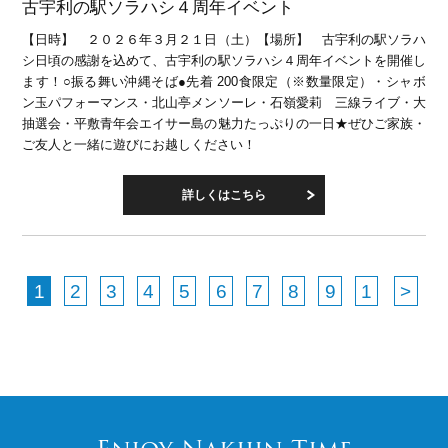
古宇利の駅ソラハシ４周年イベント
【日時】 ２０２６年３月２１日（土）【場所】 古宇利の駅ソラハ
シ日頃の感謝を込めて、古宇利の駅ソラハシ４周年イベントを開催し
ます！○振る舞い沖縄そば●先着 200食限定（※数量限定）・シャボ
ン玉パフォーマンス・北山亭メンソーレ・石嶺愛莉 三線ライブ・大
抽選会・平敷青年会エイサー島の魅力たっぷりの一日★ぜひご家族・
ご友人と一緒に遊びにお越しください！
詳しくはこちら
1
2
3
4
5
6
7
8
9
1
>
0
>