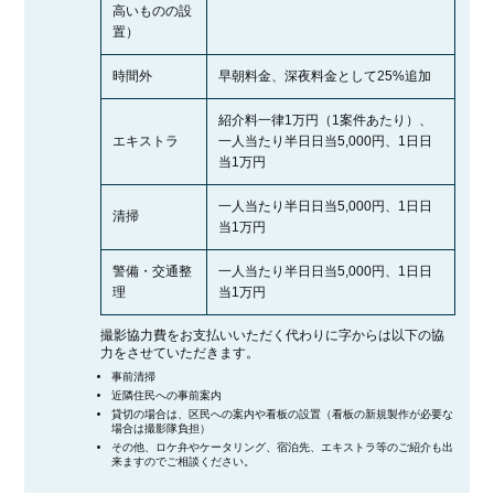
高いものの設
置）
時間外
早朝料金、深夜料金として25%追加
紹介料一律1万円（1案件あたり）、
エキストラ
一人当たり半日日当5,000円、1日日
当1万円
一人当たり半日日当5,000円、1日日
清掃
当1万円
警備・交通整
一人当たり半日日当5,000円、1日日
理
当1万円
撮影協力費をお支払いいただく代わりに字からは以下の協
力をさせていただきます。
事前清掃
近隣住民への事前案内
貸切の場合は、区民への案内や看板の設置（看板の新規製作が必要な
場合は撮影隊負担）
その他、ロケ弁やケータリング、宿泊先、エキストラ等のご紹介も出
来ますのでご相談ください。