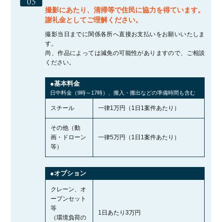
撮影にあたり、清掃等で住民に協力を得ています。
謝礼金としてご理解ください。
撮影当日までに関係各所へ直接お支払いをお願いいたしま
す。
尚、作品によっては減免の可能性がありますので、ご相談
ください。
●基本料金
日中料金（9時～17時）、搬入・搬出などの準備時間も含む
スチール
一律1万円（1日1案件あたり）
その他（動
画・ドローン
一律5万円（1日1案件あたり）
等）
●オプション
クレーン、オ
ープンセット
等
1日あたり3万円
（環境負荷の