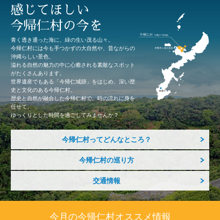
青く透き通った海に、緑の生い茂る山々。
今帰仁村には今も手つかずの大自然や、昔ながらの
沖縄らしい景色、
溢れる自然の魅力の中に心癒される素敵なスポット
がたくさんあります。
世界遺産でもある「今帰仁城跡」をはじめ、深い歴
史と文化のある今帰仁村。
歴史と自然が融合した今帰仁村で、時の流れに身を
任せて、
ゆっくりとした時間を過ごしてみませんか？
今帰仁村ってどんなところ？
今帰仁村の巡り方
交通情報
今月の今帰仁村オススメ情報