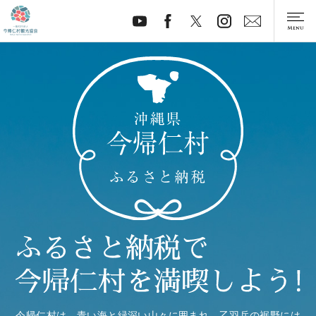
今帰仁村は、青い海と緑深い山々に囲まれ、乙羽岳の裾野には