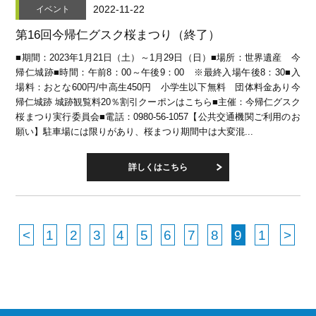
2022-11-22
イベント
第16回今帰仁グスク桜まつり（終了）
■期間：2023年1月21日（土）～1月29日（日）■場所：世界遺産 今
帰仁城跡■時間：午前8：00～午後9：00 ※最終入場午後8：30■入
場料：おとな600円/中高生450円 小学生以下無料 団体料金あり今
帰仁城跡 城跡観覧料20％割引クーポンはこちら■主催：今帰仁グスク
桜まつり実行委員会■電話：0980-56-1057【公共交通機関ご利用のお
願い】駐車場には限りがあり、桜まつり期間中は大変混...
詳しくはこちら
<
1
2
3
4
5
6
7
8
9
1
>
<
0
>