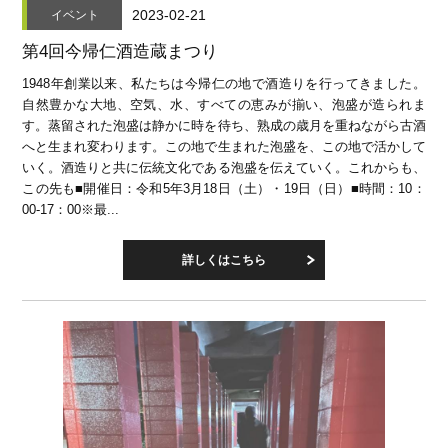
2023-02-21
イベント
第4回今帰仁酒造蔵まつり
1948年創業以来、私たちは今帰仁の地で酒造りを行ってきました。
自然豊かな大地、空気、水、すべての恵みが揃い、泡盛が造られま
す。蒸留された泡盛は静かに時を待ち、熟成の歳月を重ねながら古酒
へと生まれ変わります。この地で生まれた泡盛を、この地で活かして
いく。酒造りと共に伝統文化である泡盛を伝えていく。これからも、
この先も■開催日：令和5年3月18日（土）・19日（日）■時間：10：
00-17：00※最...
詳しくはこちら