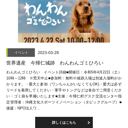
2023-03-28
イベント
世界遺産 今帰仁城跡 わんわんゴミひろい
わんわんゴミひろい イベント詳細■開催日：令和5年4月22日（土）
10時～12時 ※荒天中止■参加料：無料※城跡入場は別途入場料がか
かります。・愛犬と参加（ワンちゃんがいなくてもOK)・愛犬は必ず
リードを着用してください・軍手やトングなどは各自でご用意くださ
い・ゴミ袋を準備いたします■主催：今帰仁村グスク交流センター指
定管理者：沖縄文化スポーツイノベーション（タピックグループ）■
後援：NPO法人ワ...
詳しくはこちら