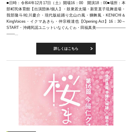
■日時：令和4年12月17日（土）開場16：00 開演18：00■場所：本
部町民体育館【出演団体/個人】・鼓衆若太陽・新里直子琉舞道場・
我部隆斗/松川慶介・現代版組踊り北山の風・獅舞風・KENICHI＆
KingVoices・イクマあきら・仲宗根達也【Opening Act】16：30～
START・沖縄民謡ユニットいなぐんぐゎ・田福真美-------------------------
-------...
詳しくはこちら