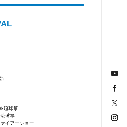
VAL
今帰仁
曜）
今月の
線＆琉球箏
＆琉球箏
 ファイアーショー