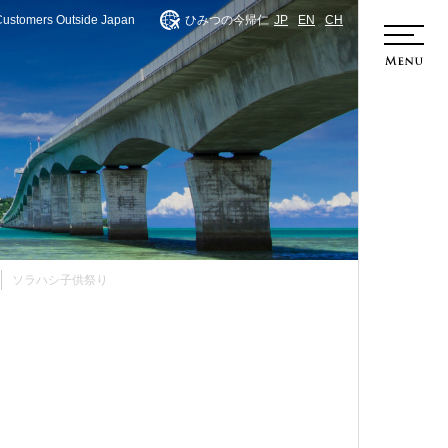
Customers Outside Japan
ひみつの今帰仁
JP
EN
CH
ホーム
ソラハシ子供祭り
今帰仁
今帰