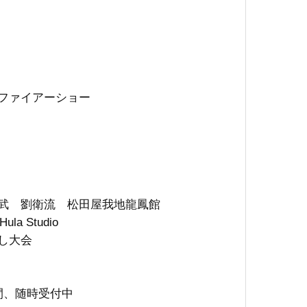
 ファイアーショー
教育・
教育
ロケ
写真
よく
手演武 劉衛流 松田屋我地龍鳳館
la Studio
ばし大会
の間、随時受付中