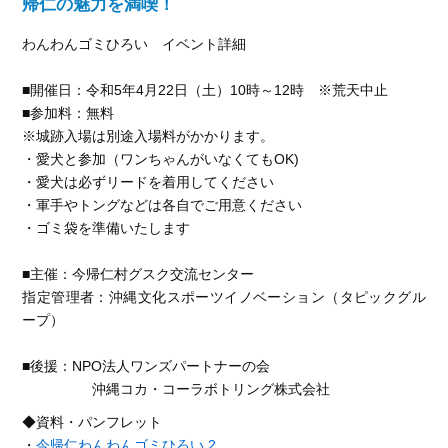
帰仁の魅力を満喫！
わんわんゴミひろい イベント詳細
■開催日：令和5年4月22日（土）10時～12時 ※荒天中止
■参加料：無料
※城跡入場は別途入場料がかかります。
・愛犬と参加（ワンちゃんがいなくてもOK)
・愛犬は必ずリードを着用してください
・軍手やトングなどは各自でご用意ください
・ゴミ袋を準備いたします
■主催：今帰仁村グスク交流センター
指定管理者：沖縄文化スポーツイノベーション（タピックグル
ープ）
■後援：NPO法人ワンズパートナーの会
沖縄コカ・コーラボトリング株式会社
◆資料・パンフレット
・
今帰仁わんわんゴミひろい 2