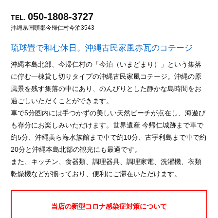
050-1808-3727
TEL.
沖縄県国頭郡今帰仁村今泊3543
琉球畳で和む休日。沖縄古民家風赤瓦のコテージ
沖縄本島北部、今帰仁村の「今泊（いまどまり）」という集落
に佇む一棟貸し切りタイプの沖縄古民家風コテージ。沖縄の原
風景を残す集落の中にあり、のんびりとした静かな島時間をお
過ごしいただくことができます。
車で5分圏内には手つかずの美しい天然ビーチが点在し、海遊び
も存分にお楽しみいただけます。世界遺産 今帰仁城跡まで車で
約5分、沖縄美ら海水族館まで車で約10分、古宇利島まで車で約
20分と沖縄本島北部の観光にも最適です。
また、キッチン、食器類、調理器具、調理家電、洗濯機、衣類
乾燥機などが揃っており、便利にご滞在いただけます。
当店の新型コロナ感染症対策について