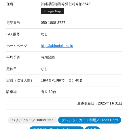
住所
沖縄県国頭郡今帰仁村今泊3543
Google Map
電話番号
050-1808-3727
FAX番号
なし
ホームページ
http://tabinoteitaku.jp
平均予算
時期変動
定休日
なし
定員（収容人数）
1棟4名×10棟で 合計40名
駐車場
有り
10台
最終更新日：2025年1月31日
バリアフリー／Barrier-free
クレジットカード利用／Credit Card