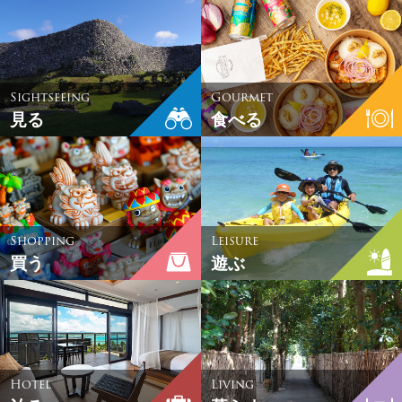
Sightseeing
Gourmet
見る
食べる
Shopping
Leisure
買う
遊ぶ
Hotel
Living