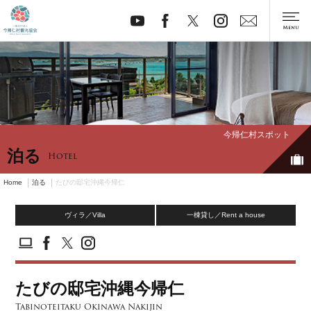
今帰仁村スポット
泊る
Hotel
Home
泊る
たびの邸宅沖縄今帰仁
ヴィラ／Villa
一棟貸し／Rent a house
たびの邸宅沖縄今帰仁
Tabinoteitaku Okinawa Nakijin