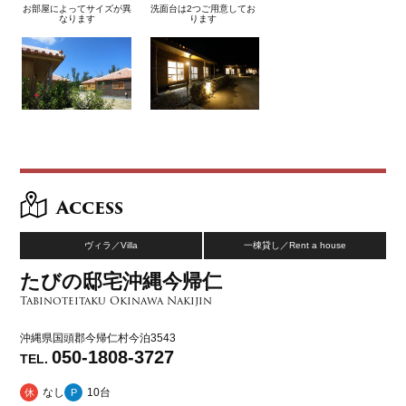
お部屋によってサイズが異
洗面台は2つご用意してお
なります
ります
Access
ヴィラ／Villa
一棟貸し／Rent a house
たびの邸宅沖縄今帰仁
Tabinoteitaku Okinawa Nakijin
沖縄県国頭郡今帰仁村今泊3543
050-1808-3727
TEL.
なし
10台
休
P