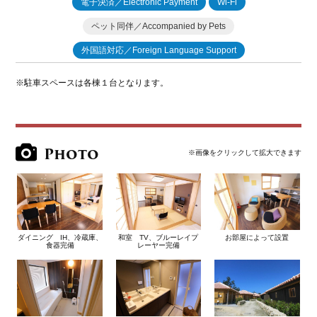
電子決済／Electronic Payment
Wi-Fi
ペット同伴／Accompanied by Pets
外国語対応／Foreign Language Support
※駐車スペースは各棟１台となります。
Photo
※画像をクリックして拡大できます
ダイニング IH、冷蔵庫、
和室 TV、ブルーレイプ
お部屋によって設置
食器完備
レーヤー完備