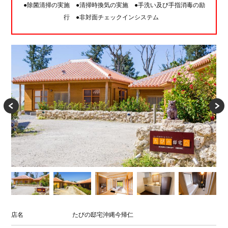
●除菌清掃の実施 ●清掃時換気の実施 ●手洗い及び手指消毒の励
行 ●非対面チェックインシステム
店名
たびの邸宅沖縄今帰仁