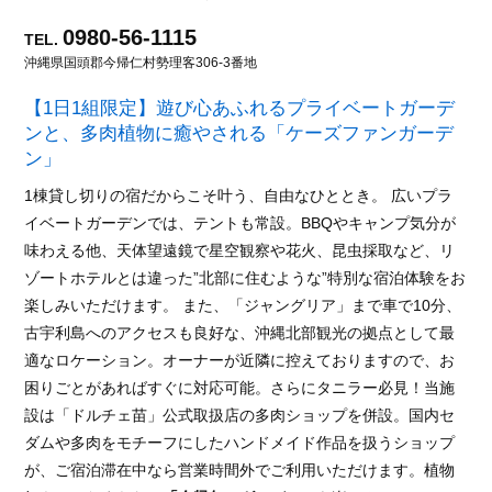
0980-56-1115
TEL.
沖縄県国頭郡今帰仁村勢理客306-3番地
【1日1組限定】遊び心あふれるプライベートガーデ
ンと、多肉植物に癒やされる「ケーズファンガーデ
ン」
1棟貸し切りの宿だからこそ叶う、自由なひととき。 広いプラ
イベートガーデンでは、テントも常設。BBQやキャンプ気分が
味わえる他、天体望遠鏡で星空観察や花火、昆虫採取など、リ
ゾートホテルとは違った”北部に住むような”特別な宿泊体験をお
楽しみいただけます。 また、「ジャングリア」まで車で10分、
古宇利島へのアクセスも良好な、沖縄北部観光の拠点として最
適なロケーション。オーナーが近隣に控えておりますので、お
困りごとがあればすぐに対応可能。さらにタニラー必見！当施
設は「ドルチェ苗」公式取扱店の多肉ショップを併設。国内セ
ダムや多肉をモチーフにしたハンドメイド作品を扱うショップ
が、ご宿泊滞在中なら営業時間外でご利用いただけます。植物