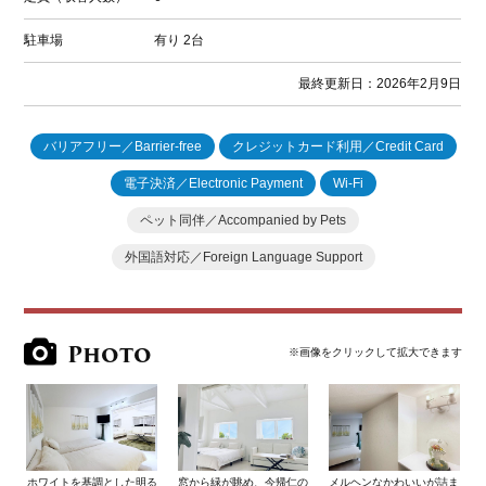
駐車場
有り
2台
最終更新日：2026年2月9日
バリアフリー／Barrier-free
クレジットカード利用／Credit Card
電子決済／Electronic Payment
Wi-Fi
ペット同伴／Accompanied by Pets
外国語対応／Foreign Language Support
Photo
※画像をクリックして拡大できます
ホワイトを基調とした明る
窓から緑が眺め、今帰仁の
メルヘンなかわいいが詰ま