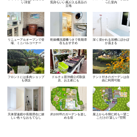
い洋室
気持ちいい風が入る高台の
った室内
立地
リニューアルオープンで登
乾燥機洗濯機つきで長期滞
深く浸かれる浴槽にぽかぽ
場、ミニバルコーナー
在もおすすめ
か温まる
フロントには多肉ショップ
ドルチェ苗沖縄公式取扱
テント付きのガーデンは自
も併設
店、お土産にも
由に利用可能
天体望遠鏡や長期滞在に嬉
約100坪のガーデンを楽し
屋上から今帰仁村も一望こ
しい色々なおもてなし
める宿
こだけの”楽しい”空間