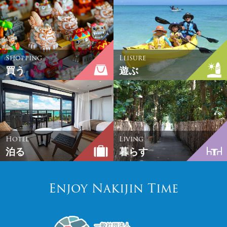
Shopping
Leisure
買う
遊ぶ
Hotel
Living
泊る
暮らす
Enjoy Nakijin Time