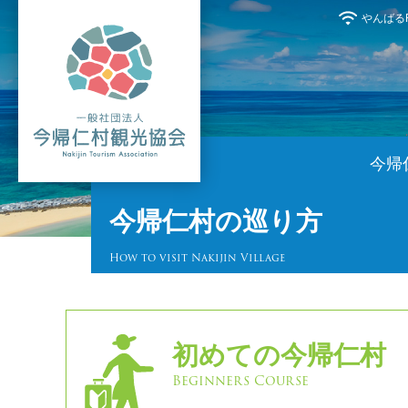
やんばるFr
今帰
今帰仁村の巡り方
How to visit Nakijin Village
初めての今帰仁村
Beginners Course