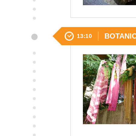
●
BOTAN
13:10