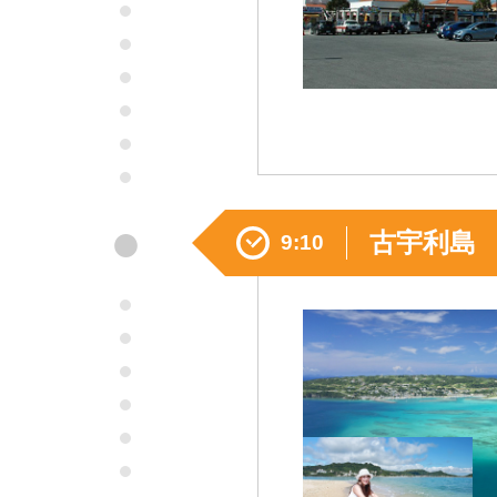
●
古宇利島
9:10