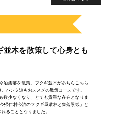
企業向
ギ並木を散策して心身とも
今泊集落を散策。フクギ並木があちらこちら
道、ハンタ道もおススメの散策コースです。
も数少なくなり、とても貴重な存在となりま
「今帰仁村今泊のフクギ屋敷林と集落景観」と
されることとなりました。