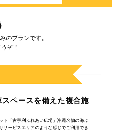
う
好みのプランです。
どうぞ！
今帰仁
今帰
車スペースを備えた複合施
ット「古宇利ふれあい広場」沖縄名物の海ぶ
りサービスエリアのような感じでご利用でき