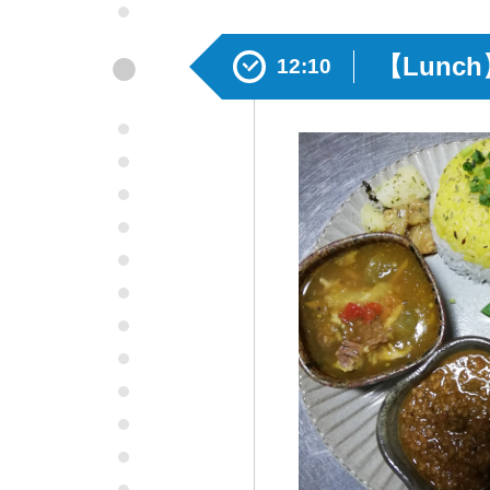
●
【Lun
12:10