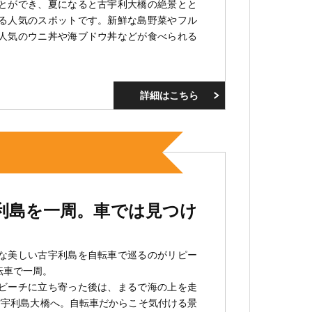
とができ、夏になると古宇利大橋の絶景とと
る人気のスポットです。新鮮な島野菜やフル
人気のウニ丼や海ブドウ丼などが食べられる
詳細はこちら
今帰仁
利島を一周。車では見つけ
な美しい古宇利島を自転車で巡るのがリピー
転車で一周。
ビーチに立ち寄った後は、まるで海の上を走
古宇利島大橋へ。自転車だからこそ気付ける景