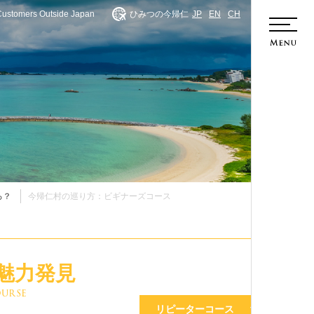
Customers Outside Japan
ひみつの今帰仁
JP
EN
CH
ホーム
ろ？
今帰仁村の巡り方：ビギナーズコース
魅力発見
ourse
リピーターコース