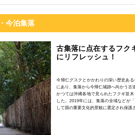
・今泊集落
古集落に点在するフク
にリフレッシュ！
今帰仁グスクとかかわりの深い歴史ある
にあり、集落から今帰仁城跡へ向かう古
かつては沖縄各地で見られたフクギ並木
した。2019年には、集落の全域などが
して国の重要文化的景観に選定され保護