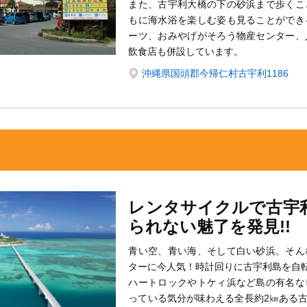
また、古宇利大橋の下の砂浜まで歩くこ
もに海水浴を楽しむ姿も見ることができ
ーツ、おみやげがそろう物産センター、
飲食店も併設しています。
沖縄県国頭郡今帰仁村古宇利1186
レンタサイクルで古宇
られない魅了を発見!!
青い空、青い海、そして白い砂浜。そん
ターに今人気！時計回りに古宇利島を自
ハートロックやトケィ浜など島の有名な
っている気分が味わえる全長約2㎞ある