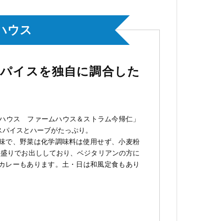
ハウス
スパイスを独自に調合した
ストハウス ファームハウス＆ストラム今帰仁」
スパイスとハーブがたっぷり。
味で、野菜は化学調味料は使用せず、小麦粉
種盛りでお出ししており、ベジタリアンの方に
カレーもあります。土・日は和風定食もあり
教育・
教育
ロケ