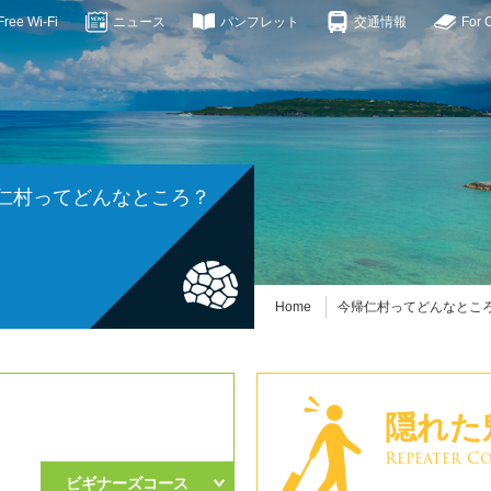
ee Wi-Fi
ニュース
パンフレット
交通情報
For 
仁村ってどんなところ？
Home
今帰仁村ってどんなとこ
隠れた
Repeater C
ビギナーズコース