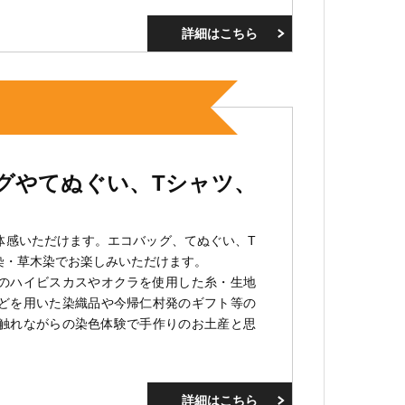
写真
詳細はこちら
よく
グやてぬぐい、Tシャツ、
！
体感いただけます。エコバッグ、てぬぐい、T
染・草木染でお楽しみいただけます。
のハイビスカスやオクラを使用した糸・生地
どを用いた染織品や今帰仁村発のギフト等の
触れながらの染色体験で手作りのお土産と思
詳細はこちら