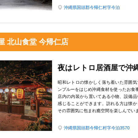
沖縄県国頭郡今帰仁村字今泊
屋 北山食堂 今帰仁店
夜はレトロ居酒屋で沖
昭和レトロの懐かしく落ち着いた雰囲気
ンプルーをはじめ沖縄食材を使ったお食
店内の内装から置いてある小物、設備品
感じることができます。訪れる方は懐か
その雰囲気に包まれ癒空間を楽しんでい
沖縄県国頭郡今帰仁村字今泊3570