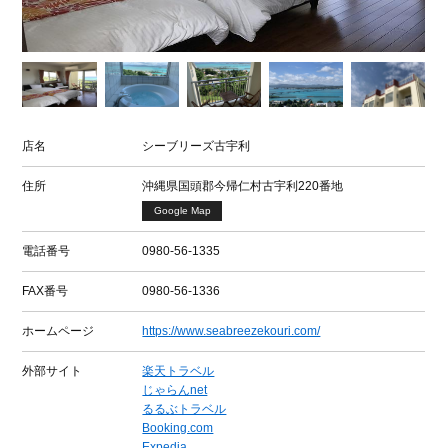
店名
シーブリーズ古宇利
住所
沖縄県国頭郡今帰仁村古宇利220番地
Google Map
電話番号
0980-56-1335
FAX番号
0980-56-1336
ホームページ
https://www.seabreezekouri.com/
外部サイト
楽天トラベル
じゃらんnet
るるぶトラベル
Booking.com
Expedia