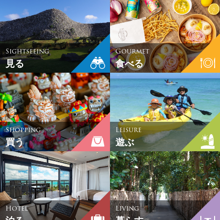
Sightseeing
Gourmet
見る
食べる
Shopping
Leisure
買う
遊ぶ
Hotel
Living