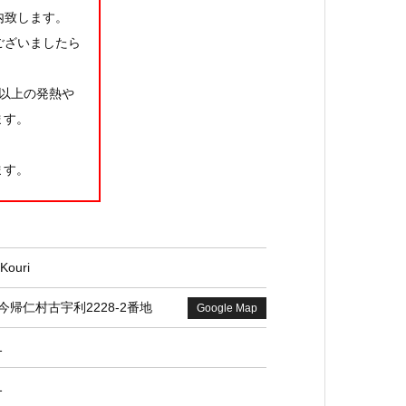
内致します。
ございましたら
度以上の発熱や
ます。
ます。
今帰仁
 Kouri
帰仁村古宇利2228-2番地
Google Map
1
1