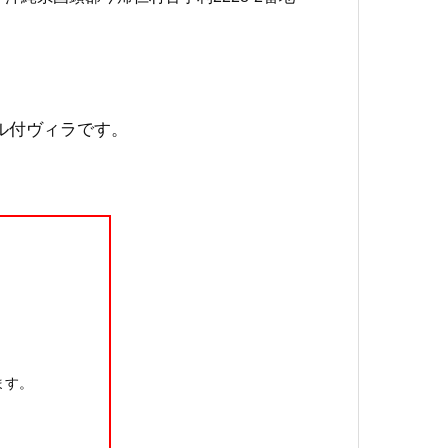
ル付ヴィラです。
今帰仁
今帰
ます。