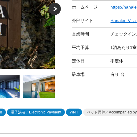
ホームページ
https://hanale
外部サイト
Hanalee Villa 
営業時間
チェックイン1
平均予算
1泊あたり1室
定休日
不定休
駐車場
有り
台
d
電子決済／Electronic Payment
Wi-Fi
ペット同伴／Accompanied by 