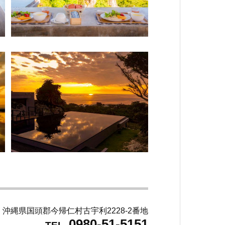
写真
よく
沖縄県国頭郡今帰仁村古宇利2228-2番地
0980-51-5151