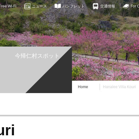
ee Wi-Fi
ニュース
パンフレット
交通情報
For 
今帰仁村スポット
Home
Hanalee Villa Kouri
uri