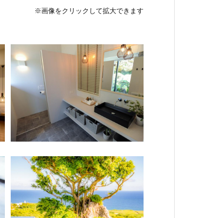
※画像をクリックして拡大できます
教育・
教育
ロケ