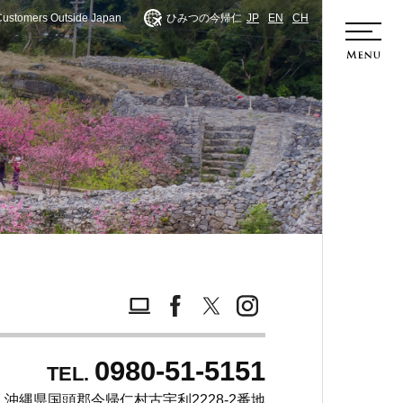
Customers Outside Japan
ひみつの今帰仁
JP
EN
CH
ホーム
0980-51-5151
TEL.
沖縄県国頭郡今帰仁村古宇利2228-2番地