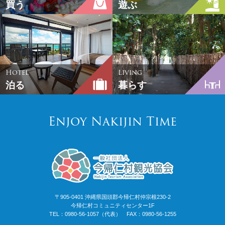
買う
遊ぶ
Hotel
Living
泊る
暮らす
Enjoy Nakijin Time
〒905-0401 沖縄県国頭郡今帰仁村仲宗根230-2
今帰仁村コミュニティセンター1F
TEL：0980-56-1057（代表） FAX：0980-56-1255