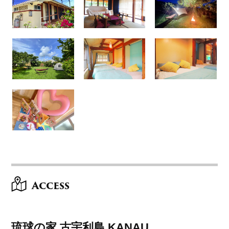
Access
琉球の家 古宇利島 KANAU