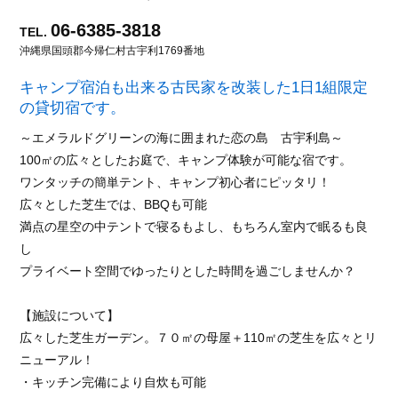
06-6385-3818
TEL.
沖縄県国頭郡今帰仁村古宇利1769番地
キャンプ宿泊も出来る古民家を改装した1日1組限定
の貸切宿です。
～エメラルドグリーンの海に囲まれた恋の島 古宇利島～
100㎡の広々としたお庭で、キャンプ体験が可能な宿です。
ワンタッチの簡単テント、キャンプ初心者にピッタリ！
広々とした芝生では、BBQも可能
満点の星空の中テントで寝るもよし、もちろん室内で眠るも良
し
プライベート空間でゆったりとした時間を過ごしませんか？
【施設について】
広々した芝生ガーデン。７０㎡の母屋＋110㎡の芝生を広々とリ
ニューアル！
・キッチン完備により自炊も可能