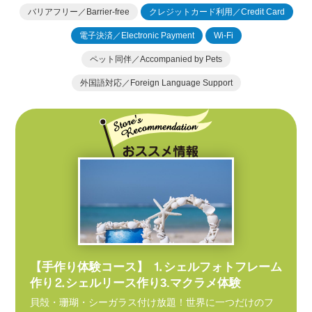
バリアフリー／Barrier-free
クレジットカード利用／Credit Card
電子決済／Electronic Payment
Wi-Fi
ペット同伴／Accompanied by Pets
外国語対応／Foreign Language Support
【手作り体験コース】 ⒈シェルフォトフレーム
作り⒉シェルリース作り3.マクラメ体験
貝殻・珊瑚・シーガラス付け放題！世界に一つだけのフ