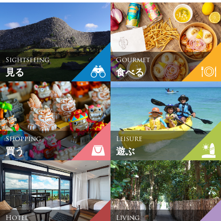
Sightseeing
Gourmet
見る
食べる
Shopping
Leisure
買う
遊ぶ
Hotel
Living