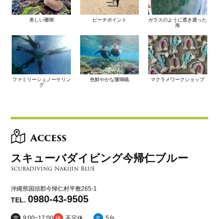
美しい珊瑚
ビーチポイント
ガラスのように透き通った
海
ファミリーシュノーケリン
色鮮やかな珊瑚礁
マクラメワークショップ
グ
Access
スキューバダイビング今帰仁ブルー
scubadiving Nakijin Blue
沖縄県国頭郡今帰仁村平敷265-1
0980-43-9505
TEL.
9:00~17:00
不定休
5台
営
休
P