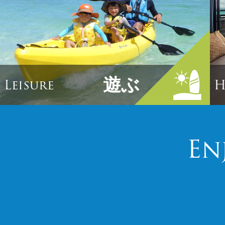
遊ぶ
Leisure
H
En