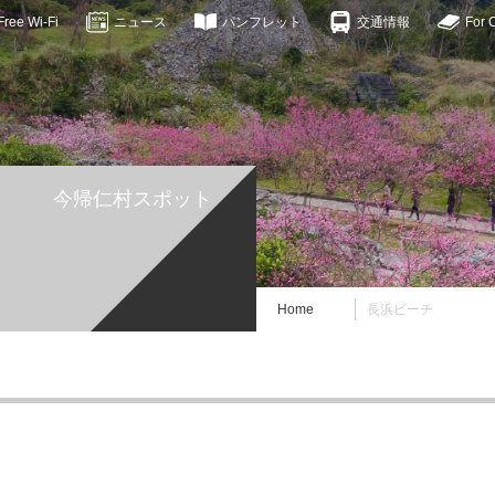
ee Wi-Fi
ニュース
パンフレット
交通情報
For 
今帰仁村スポット
Home
長浜ビーチ