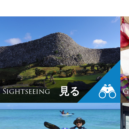
見る
Sightseeing
G