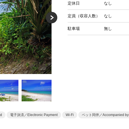
定休日
なし
定員（収容人数）
なし
駐車場
無し
d
電子決済／Electronic Payment
Wi-Fi
ペット同伴／Accompanied by 