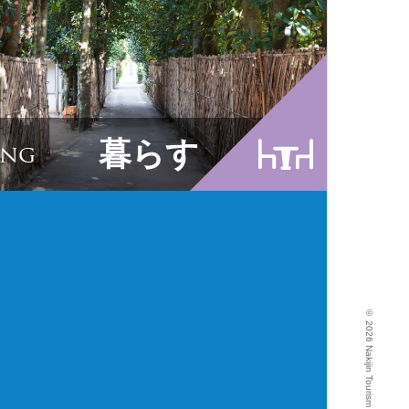
今帰仁M
パンフ
外国人
暮らす
ing
©