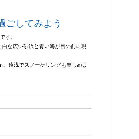
今帰仁
今帰
過ごしてみよう
です。
っ白な広い砂浜と青い海が目の前に現
ｍ。遠浅でスノーケリングも楽しめま
今帰仁