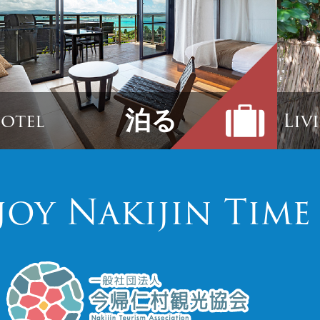
泊る
otel
Liv
joy Nakijin Time