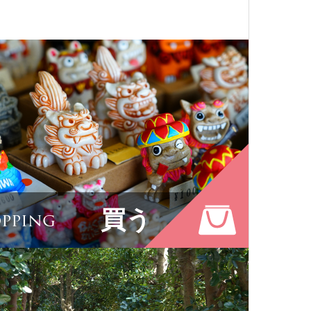
ひみつ
買う
pping