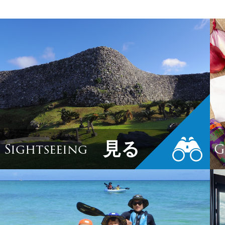
見る
Sightseeing
G