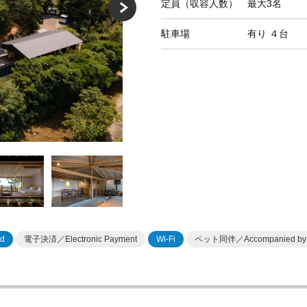
定員（収容人数）
最大3名
駐車場
有り
４台
d
電子決済／Electronic Payment
Wi-Fi
ペット同伴／Accompanied by 