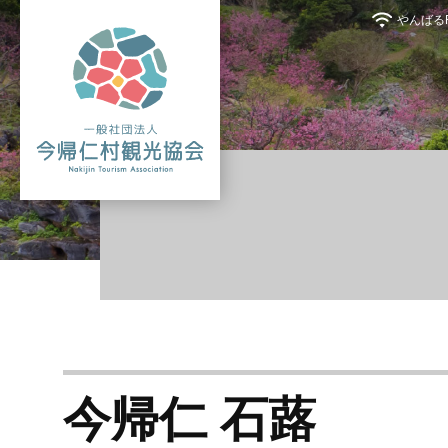
やんばるFr
今帰仁 石蕗