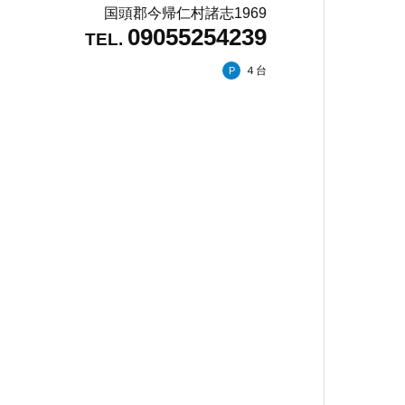
国頭郡今帰仁村諸志1969
09055254239
TEL.
４台
P
教育・
教育
ロケ
写真
よく