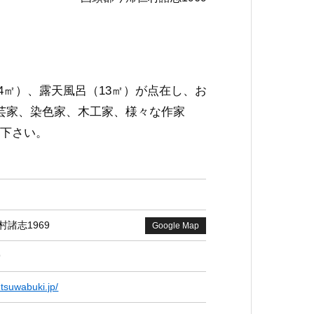
今帰仁
今帰
4㎡）、露天風呂（13㎡）が点在し、お
芸家、染色家、木工家、様々な作家
下さい。
諸志1969
Google Map
9
今帰仁
n-tsuwabuki.jp/