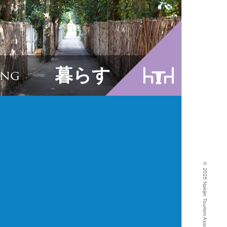
今帰仁M
パンフ
外国人
暮らす
ing
©