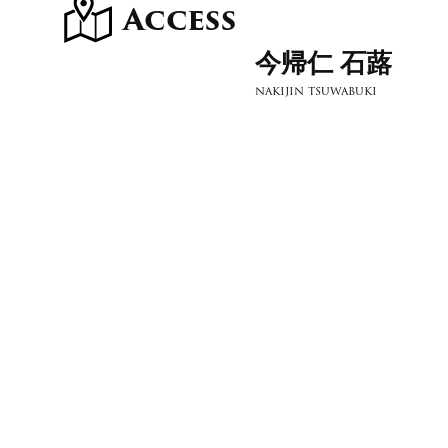
Access
今帰仁 石蕗
nakijin tsuwabuki