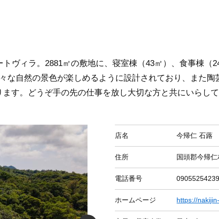
トヴィラ。2881㎡の敷地に、寝室棟（43㎡）、食事棟（2
様々な自然の景色が楽しめるように設計されており、また陶
ります。どうぞ手の先の仕事を放し大切な方と共にいらして
店名
今帰仁 石蕗
住所
国頭郡今帰仁村
電話番号
0905525423
ホームページ
https://nakiji