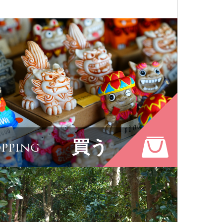
ひみつ
買う
pping