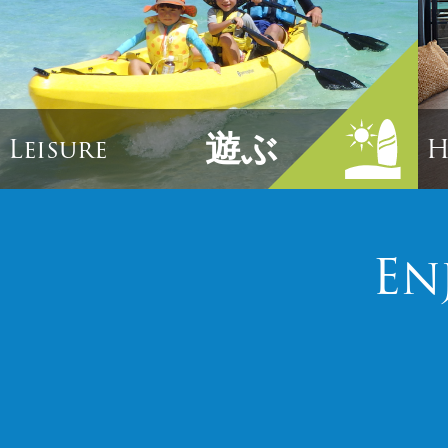
遊ぶ
Leisure
H
En