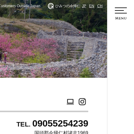
Customers Outside Japan
ひみつの今帰仁
JP
EN
CH
ホーム
09055254239
TEL.
国頭郡今帰仁村諸志1969