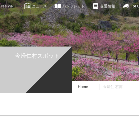
ee Wi-Fi
ニュース
パンフレット
交通情報
For 
今帰仁村スポット
Home
今帰仁 石蕗