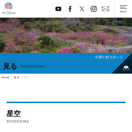
今帰仁村スポット
見る
Sightseeing
Home
見る
星空
星空
Hoshizora