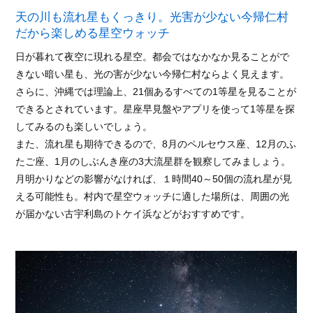
天の川も流れ星もくっきり。光害が少ない今帰仁村
だから楽しめる星空ウォッチ
日が暮れて夜空に現れる星空。都会ではなかなか見ることがで
きない暗い星も、光の害が少ない今帰仁村ならよく見えます。
さらに、沖縄では理論上、21個あるすべての1等星を見ることが
できるとされています。星座早見盤やアプリを使って1等星を探
してみるのも楽しいでしょう。
また、流れ星も期待できるので、8月のペルセウス座、12月のふ
たご座、1月のしぶんき座の3大流星群を観察してみましょう。
月明かりなどの影響がなければ、１時間40～50個の流れ星が見
える可能性も。村内で星空ウォッチに適した場所は、周囲の光
が届かない古宇利島のトケイ浜などがおすすめです。