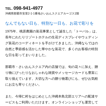
098-941-4977
TEL.
沖縄県那覇市安里2-1-1番地
さいおんスクエアカーゴス1階
なんでもない日も、特別な一日も、お花で彩りを
1975年、桃原農園の装花事業として誕生した「トーバル」は、
長年にわたりリゾートホテルの生花ディスプレイやウェディン
グ装花のコーディネートを手がけてきました。沖縄ならではの
自然と季節感を活かした華やかな装花で、多くのお客様の特別
な日を彩ってまいりました。
那覇市・さいおんスクエア内の店舗では、旬の花々に加え、贈
り物にぴったりなおしゃれな雑貨やメッセージカードも豊富に
取り揃えています。大切な方への贈り物選びにも、ぜひお気軽
にお立ち寄りください。
また、今帰仁村をはじめとした沖縄本島北部エリアへの配達サ
ービスもご利用いただけます。オンラインショップも運営して