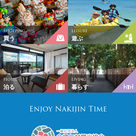
Shopping
Leisure
買う
遊ぶ
Hotel
Living
泊る
暮らす
Enjoy Nakijin Time