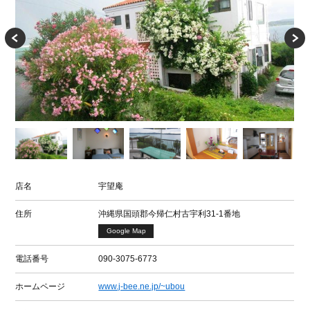
店名
宇望庵
住所
沖縄県国頭郡今帰仁村古宇利31-1番地
Google Map
電話番号
090-3075-6773
ホームページ
www.j-bee.ne.jp/~ubou