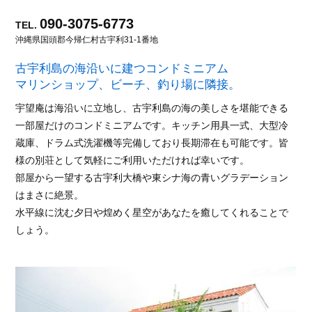
090-3075-6773
TEL.
沖縄県国頭郡今帰仁村古宇利31-1番地
古宇利島の海沿いに建つコンドミニアム
マリンショップ、ビーチ、釣り場に隣接。
宇望庵は海沿いに立地し、古宇利島の海の美しさを堪能できる
一部屋だけのコンドミニアムです。キッチン用具一式、大型冷
蔵庫、ドラム式洗濯機等完備しており長期滞在も可能です。皆
様の別荘として気軽にご利用いただければ幸いです。
部屋から一望する古宇利大橋や東シナ海の青いグラデーション
はまさに絶景。
水平線に沈む夕日や煌めく星空があなたを癒してくれることで
しょう。