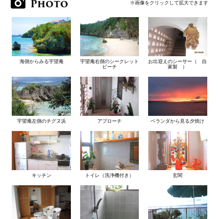
Photo
※画像をクリックして拡大できます
海側からみる宇望庵
宇望庵右側のシークレット
お出迎えのシーサー（ 自
ビーチ
家製 ）
宇望庵左側のチグヌ浜
アプローチ
ベランダから見る夕焼け
キッチン
トイレ（洗浄機付き）
玄関