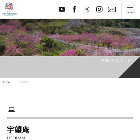
今帰仁村スポット
Home
宇望庵
宇望庵
UBOUAN