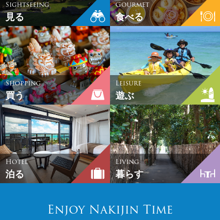
Sightseeing
Gourmet
見る
食べる
Shopping
Leisure
買う
遊ぶ
Hotel
Living
泊る
暮らす
Enjoy Nakijin Time