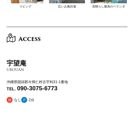
リビング
広いお風呂場
見晴らし最高のベランダ
Access
宇望庵
UBOUAN
沖縄県国頭郡今帰仁村古宇利31-1番地
090-3075-6773
TEL.
なし
2台
休
P