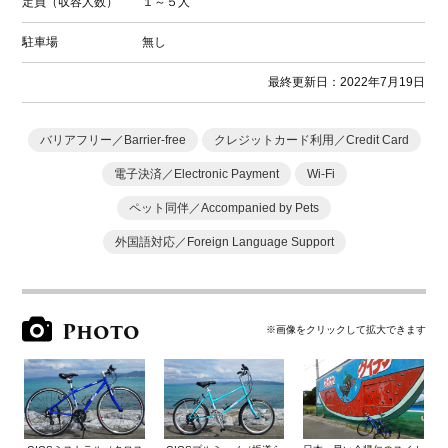
定員（収容人数）
１～５人
駐車場
無し
最終更新日：2022年7月19日
バリアフリー／Barrier-free
クレジットカード利用／Credit Card
電子決済／Electronic Payment
Wi-Fi
ペット同伴／Accompanied by Pets
外国語対応／Foreign Language Support
Photo
※画像をクリックして拡大できます