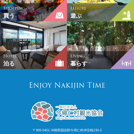
Shopping
Leisure
買う
遊ぶ
Hotel
Living
泊る
暮らす
Enjoy Nakijin Time
〒905-0401 沖縄県国頭郡今帰仁村仲宗根230-2