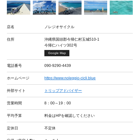
店名
ノレジオサイクル
住所
沖縄県国頭郡今帰仁村玉城510-1
今帰仁ハイツ302号
Google Map
電話番号
090-9290-4439
ホームページ
https://www.noleggio-cicli.blue
外部サイト
トリップアドバイザー
営業時間
8：00～19：00
平均予算
料金はHPを確認してください
定休日
不定休