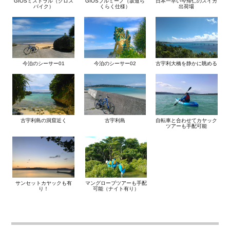
GIOSミストラル（クロス
GIOSプルミーノ（坂道ら
日本一早い今帰仁のスイカ
バイク）
くらく仕様）
出荷場
今泊のシーサー01
今泊のシーサー02
古宇利大橋を静かに眺める
古宇利島の洞窟近く
古宇利島
自転車と合わせてカヤック
ツアーも手配可能
サンセットカヤックも有
マングローブツアーも手配
り！
可能（ナイト有り）