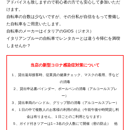
アドバイスも致しますので初心者の方でも安心して参加いただ
けます。
自転車の台数は少ないですが、その分私が自信をもって整備し
た自転車をご用意いたします。
自転車のメーカーはイタリアのGIOS（ジオス）
イタリアンブルーの自転車でレンタカーとは違う今帰仁を満喫
しませんか？
当店の新型コロナ感染症対策について
１、貸出返却接客時、従業員の健康チェック、マスクの着用、手など
の消毒
２、貸出申込書バインダー、ボールペンの消毒（アルコールスプレ
ー）
３、貸出車両のハンドル、グリップ部の消毒（アルコールスプレー）
４、１日の中で複数人のお客様の利用の抑止（午前午後や時間貸し料
金は有りません、１日ごとのご利用となります）
５、ガイド付きツアーは1～3名の少人数にて開催（密の防止） 他