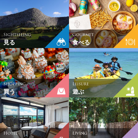
Sightseeing
Gourmet
見る
食べる
Shopping
Leisure
買う
遊ぶ
Hotel
Living