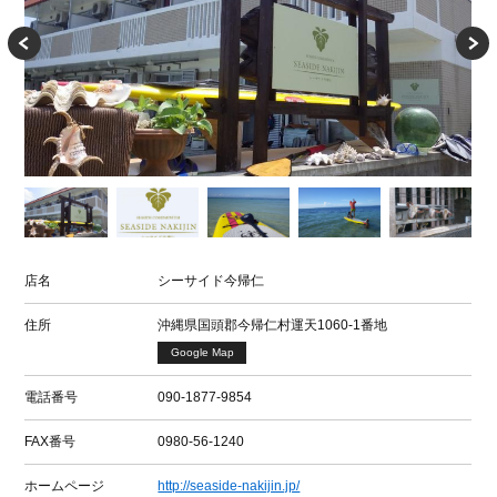
店名
シーサイド今帰仁
住所
沖縄県国頭郡今帰仁村運天1060-1番地
Google Map
電話番号
090-1877-9854
FAX番号
0980-56-1240
ホームページ
http://seaside-nakijin.jp/