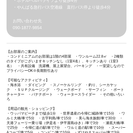
・ホテルベルパライソより徒歩4分
・やんばる急行バス空港線 直行バス停より徒歩4分
お問い合わせ先
090-1877-9854
【お部屋のご案内】
・コンドミニアムのお部屋は1階の4部屋 ・ワンルーム22.8㎡ ・2種類
のタイプがございますキッチンなし（1室4名）、キッチンあり（1室3
名） ・共有設備 洗濯機、屋上展望台、パーキング ・一室貸しなので
プライバシーOK※長期割引あり
【可能なアクティビティ】
・海水浴 ・ダイビング ・スノーケルリング ・釣り、シーカヤッ
ク ・ＳＵＰクルージング ・ウェークボード ・サーフィン ・ボート
チャーター ・バナナボート ・ウォータースライダー ・その他いろい
ろ
【周辺の観光・ショッピング】
・ウッパマビーチまで/徒歩1分 ・世界遺産の今帰仁城跡/車で15分 ・ワ
ルミ大橋/車で5分 ・古宇利島/車で15分 ・美ら海水族館/車で30分 ・
天港フェーリー乗り場（伊是名・伊平屋島ゆき）/車で3分 ・瀬底大橋/車
で25分 ・今帰仁道の駅/車で7分 ・ワルミ道の駅/車で10分 ・スーパー
Aコープ/車で5分 ・コンビニ/車で10分 ・ずけやまスーパー/車で3分