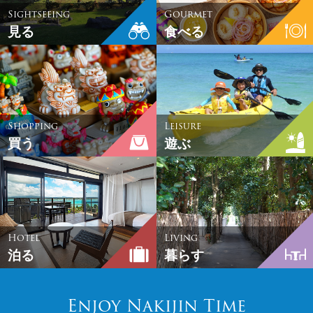
Sightseeing
Gourmet
見る
食べる
Shopping
Leisure
買う
遊ぶ
Hotel
Living
泊る
暮らす
Enjoy Nakijin Time