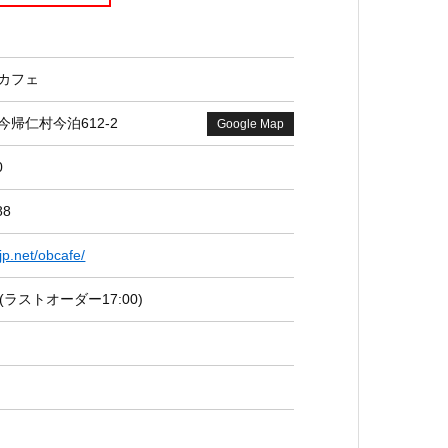
カフェ
帰仁村今泊612-2
Google Map
0
88
今帰仁
-jp.net/obcafe/
00(ラストオーダー17:00)