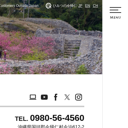
Customers Outside Japan
ひみつの今帰仁
JP
EN
CH
ホーム
0980-56-4560
TEL.
沖縄県国頭郡今帰仁村今泊612-2