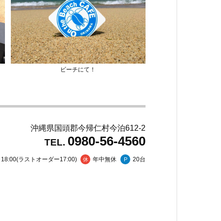
写真
よく
ビーチにて！
沖縄県国頭郡今帰仁村今泊612-2
0980-56-4560
TEL.
～18:00(ラストオーダー17:00)
年中無休
20台
休
P