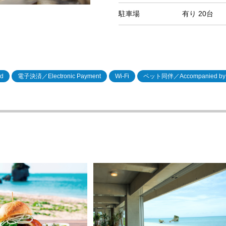
駐車場
有り
20台
d
電子決済／Electronic Payment
Wi-Fi
ペット同伴／Accompanied by 