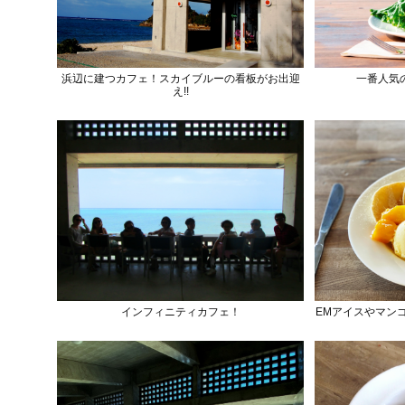
浜辺に建つカフェ！スカイブルーの看板がお出迎
一番人気
え!!
インフィニティカフェ！
EMアイスやマン