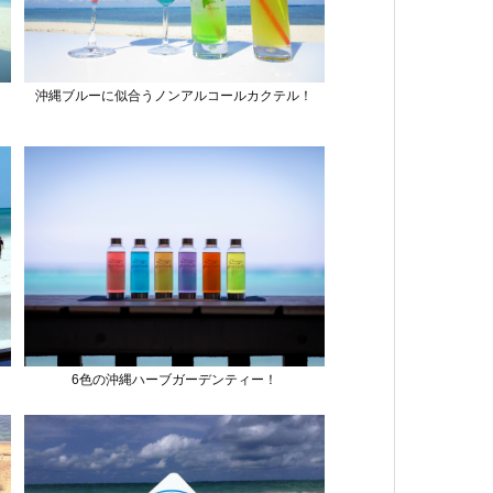
沖縄ブルーに似合うノンアルコールカクテル！
6色の沖縄ハーブガーデンティー！
教育・
教育
ロケ