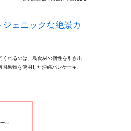
トジェニックな絶景カ
今帰仁
てくれるのは、島食材の個性を引き出
今帰
南国果物を使用した沖縄パンケーキ、
シール