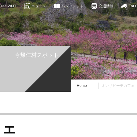
ee Wi-Fi
ニュース
パンフレット
交通情報
For 
今帰仁村スポット
Home
オンザビーチカフェ
フェ