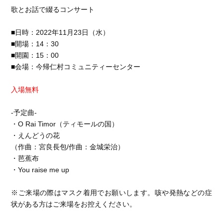
歌とお話で綴るコンサート
■日時：2022年11月23日（水）
■開場：14：30
■開園：15：00
■会場：今帰仁村コミュニティーセンター
入場無料
-予定曲-
・O Rai Timor（ティモールの国）
・えんどうの花
（作曲：宮良長包/作曲：金城栄治）
・芭蕉布
・You raise me up
※ご来場の際はマスク着用でお願いします。咳や発熱などの症
状がある方はご来場をお控えください。