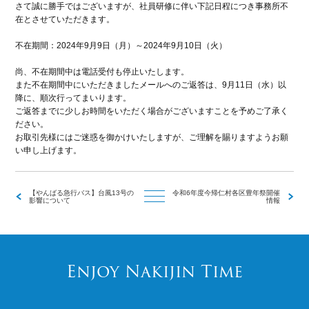
さて誠に勝手ではございますが、社員研修に伴い下記日程につき事務所不
在とさせていただきます。
不在期間：2024年9月9日（月）～2024年9月10日（火）
尚、不在期間中は電話受付も停止いたします。
また不在期間中にいただきましたメールへのご返答は、9月11日（水）以
降に、順次行ってまいります。
ご返答までに少しお時間をいただく場合がございますことを予めご了承く
ださい。
お取引先様にはご迷惑を御かけいたしますが、ご理解を賜りますようお願
い申し上げます。
【やんばる急行バス】台風13号の
令和6年度今帰仁村各区豊年祭開催
影響について
情報
Enjoy Nakijin Time